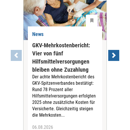
News
Ne
GKV-Mehrkostenbericht:
Pil
Vier von fünf
Imp
Hilfsmittelversorgungen
Ste
Die
bleiben ohne Zuzahlung
und 
Der achte Mehrkostenbericht des
Bra
GKV-Spitzenverbandes bestätigt:
zwei
Rund 78 Prozent aller
amb
Hilfsmittelversorgungen erfolgten
Pfl
2025 ohne zusätzliche Kosten für
Ehre
Versicherte. Gleichzeitig steigen
die Mehrkosten...
06.08.2026
06.