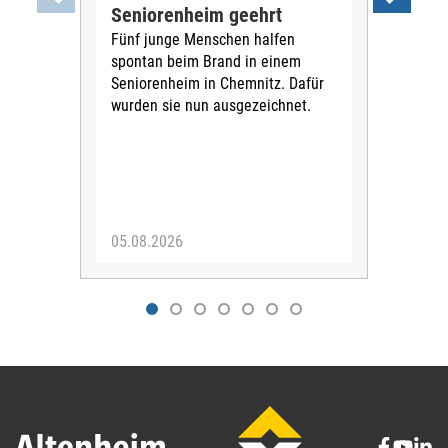
Seniorenheim geehrt
for
Fünf junge Menschen halfen
Ko
spontan beim Brand in einem
Ausz
Seniorenheim in Chemnitz. Dafür
verd
wurden sie nun ausgezeichnet.
bere
Eur
an d
05.08.2026
04.