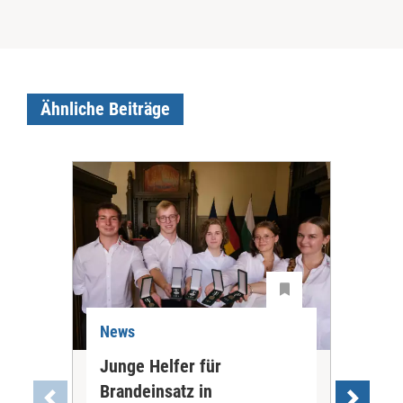
Ähnliche Beiträge
News
Ne
Junge Helfer für
Spi
Brandeinsatz in
Pfl