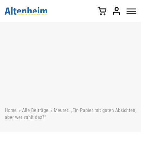
Z
u
m
I
n
h
a
l
t
s
p
r
i
n
g
e
Home
»
Alle Beiträge
»
Meurer: „Ein Papier mit guten Absichten,
n
aber wer zahlt das?“