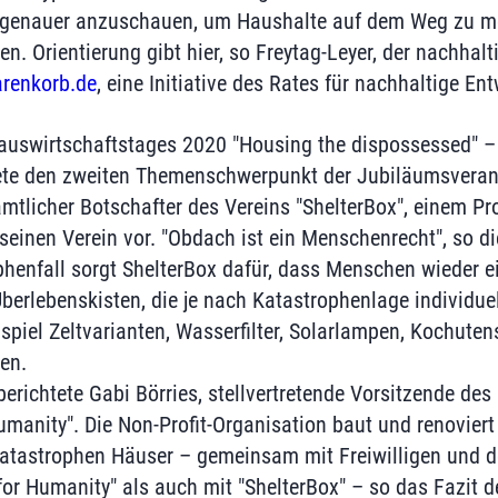
 genauer anzuschauen, um Haushalte auf dem Weg zu me
n. Orientierung gibt hier, so Freytag-Leyer, der nachhal
renkorb.de
, eine Initiative des Rates für nachhaltige En
auswirtschaftstages 2020 "Housing the dispossessed" –
te den zweiten Themenschwerpunkt der Jubiläumsveranst
mtlicher Botschafter des Vereins "ShelterBox", einem Pr
, seinen Verein vor. "Obdach ist ein Menschenrecht", so 
phenfall sorgt ShelterBox dafür, dass Menschen wieder 
erlebenskisten, die je nach Katastrophenlage individu
piel Zeltvarianten, Wasserfilter, Solarlampen, Kochutens
en.
erichtete Gabi Börries, stellvertretende Vorsitzende des 
umanity". Die Non-Profit-Organisation baut und renoviert
atastrophen Häuser – gemeinsam mit Freiwilligen und d
for Humanity" als auch mit "ShelterBox" – so das Fazit 