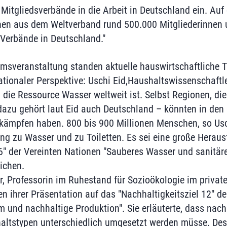
r Mitgliedsverbände in die Arbeit in Deutschland ein. Au
nen aus dem Weltverband rund 500.000 Mitgliederinnen 
 Verbände in Deutschland."
umsveranstaltung standen aktuelle hauswirtschaftliche
tionaler Perspektive: Uschi Eid,Haushaltswissenschaftler
 die Ressource Wasser weltweit ist. Selbst Regionen, die
azu gehört laut Eid auch Deutschland – könnten in den
kämpfen haben. 800 bis 900 Millionen Menschen, so Usc
ng zu Wasser und zu Toiletten. Es sei eine große Heraus
 6" der Vereinten Nationen "Sauberes Wasser und sanitäre
eichen.
r, Professorin im Ruhestand für Sozioökologie im privat
n ihrer Präsentation auf das "Nachhaltigkeitsziel 12" de
 und nachhaltige Produktion". Sie erläuterte, dass nac
ltstypen unterschiedlich umgesetzt werden müsse. Desh