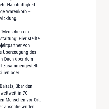
hr Nachhaltigkeit
tige Warenkorb –
twicklung.
 "Menschen ein
altung: Hier stellte
ojektpartner von
die Überzeugung des
ein Dach über dem
ell zusammengestellt
ilien oder
Beirats, über den
 weltweit in 70
en Menschen vor Ort.
der anschließenden