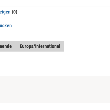
eigen
(0)
n
rucken
baende
Europa/International