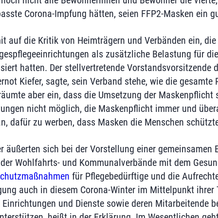
 noch nicht alle Bewohnerinnen und Bewohner die vierte,
asste Corona-Impfung hätten, seien FFP2-Masken ein gu
t auf die Kritik von Heimträgern und Verbänden ein, die 
espflegeeinrichtungen als zusätzliche Belastung für d
siert hatten. Der stellvertretende Vorstandsvorsitzende 
not Kiefer, sagte, sein Verband stehe, wie die gesamte 
umte aber ein, dass die Umsetzung der Maskenpflicht sc
htungen nicht möglich, die Maskenpflicht immer und über
n, dafür zu werben, dass Masken die Menschen schützt
r äußerten sich bei der Vorstellung einer gemeinsamen E
 der Wohlfahrts- und Kommunalverbände mit dem Gesund
Schutzmaßnahmen
für Pflegebedürftige und die Aufrecht
gung auch in diesem Corona-Winter im Mittelpunkt ihrer 
e Einrichtungen und Dienste sowie deren Mitarbeitende
terstützen, heißt in der Erklärung. Im Wesentlichen geht