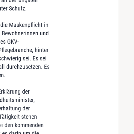
 an die jüngsten
ter Schutz.
die Maskenpflicht in
ie Bewohnerinnen und
des GKV-
Pflegebranche, hinter
hwierig sei. Es sei
all durchzusetzen. Es
en.
rklärung der
heitsminister,
erhaltung der
Tätigkeit stehen
 bei den kommenden
 es darin um die