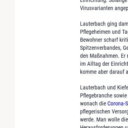
Einrichtung. Solange
Virusvarianten angep
Lauterbach ging dami
Pflegeheimen und Tag
Bewohner scharf kriti
Spitzenverbandes, Ger
den Maßnahmen. Er rä
im Alltag der Einric
komme aber darauf a
Lauterbach und Kiefe
Pflegebranche sowie
wonach die
Corona-
pflegerischen Versor
werde. Man wolle di
Herausforderungen un