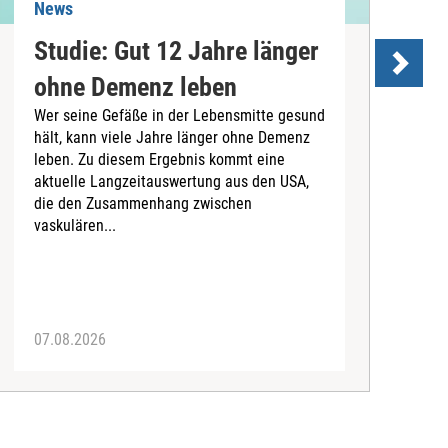
News
N
Studie: Gut 12 Jahre länger
ohne Demenz leben
Wer seine Gefäße in der Lebensmitte gesund
hält, kann viele Jahre länger ohne Demenz
D
leben. Zu diesem Ergebnis kommt eine
U
aktuelle Langzeitauswertung aus den USA,
d
die den Zusammenhang zwischen
a
vaskulären...
P
07.08.2026
0