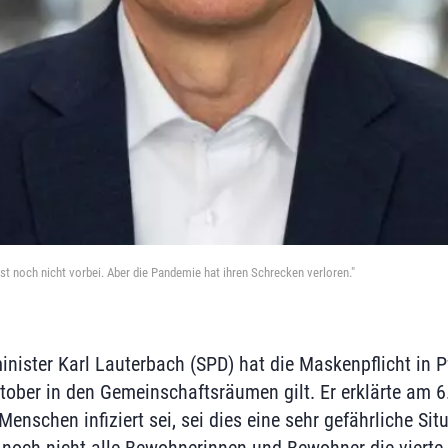
st noch nicht vorbei. Aber die Pandemie hat ihren Schrecken verloren."
ister Karl Lauterbach (SPD) hat die Maskenpflicht in 
Oktober in den Gemeinschaftsräumen gilt. Er erklärte am 6.
Menschen infiziert sei, sei dies eine sehr gefährliche Sit