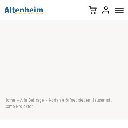
Z
u
m
I
n
h
a
l
t
s
p
r
i
n
g
e
Home
»
Alle Beiträge
»
Korian eröffnet sieben Häuser mit
n
Como-Projekten