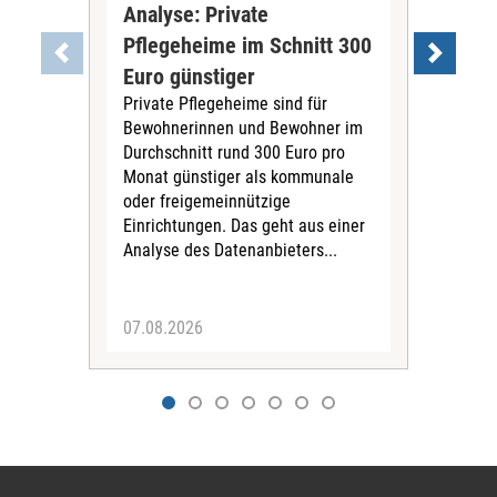
Analyse: Private
Pfl
Pflegeheime im Schnitt 300
Eig
Euro günstiger
Fin
Private Pflegeheime sind für
Der
Bewohnerinnen und Bewohner im
Ges
Durchschnitt rund 300 Euro pro
War
Monat günstiger als kommunale
part
oder freigemeinnützige
Wide
Einrichtungen. Das geht aus einer
und 
Analyse des Datenanbieters...
höh
eine
07.08.2026
07.