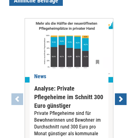
Ähnliche Beiträge
News
Ne
Analyse: Private
Pfl
Pflegeheime im Schnitt 300
Eig
Euro günstiger
Fin
Private Pflegeheime sind für
Der
Bewohnerinnen und Bewohner im
Ges
Durchschnitt rund 300 Euro pro
War
Monat günstiger als kommunale
part