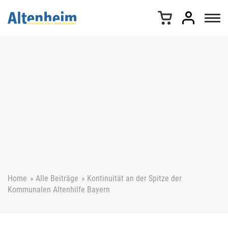
Z
u
m
I
n
h
a
l
t
s
p
r
i
n
g
e
Home
»
Alle Beiträge
»
Kontinuität an der Spitze der
n
Kommunalen Altenhilfe Bayern