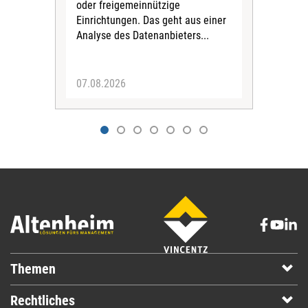
oder freigemeinnützige
Wide
Einrichtungen. Das geht aus einer
und 
Analyse des Datenanbieters...
höh
eine
07.08.2026
07.
Themen
Rechtliches