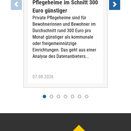
Pflegeheime im Schnitt 300
Eig
Euro günstiger
Fin
Private Pflegeheime sind für
Der
Bewohnerinnen und Bewohner im
Ges
Durchschnitt rund 300 Euro pro
War
Monat günstiger als kommunale
part
oder freigemeinnützige
Wide
Einrichtungen. Das geht aus einer
und 
Analyse des Datenanbieters...
höh
eine
07.08.2026
07.