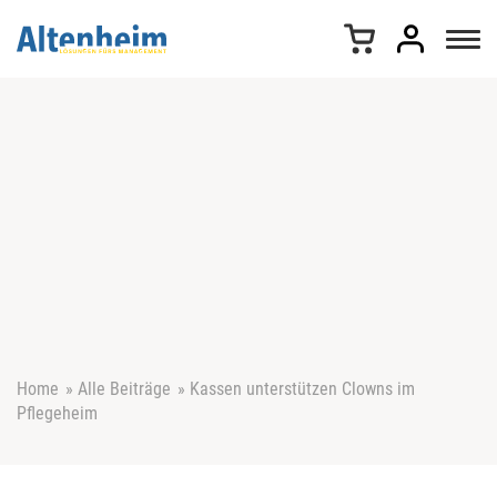
Z
u
m
I
n
h
a
l
t
s
p
r
i
n
g
e
Home
»
Alle Beiträge
»
Kassen unterstützen Clowns im
n
Pflegeheim