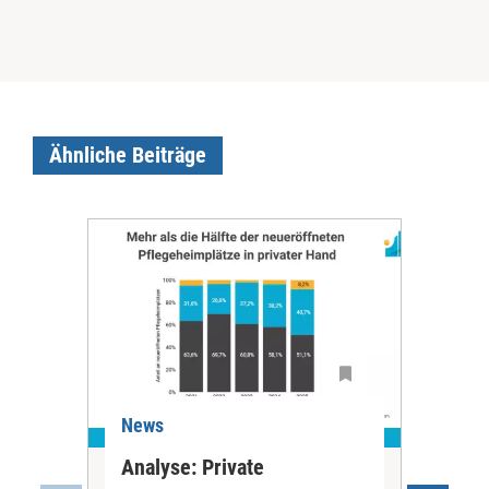
Ähnliche Beiträge
News
Ne
Analyse: Private
Pfl