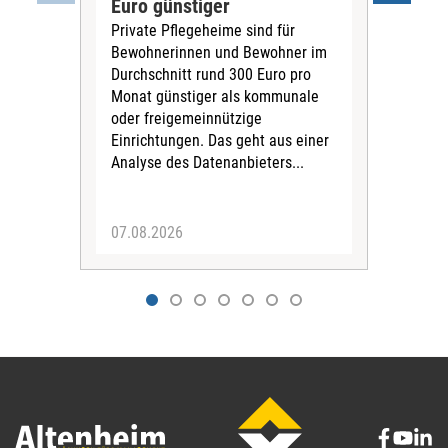
Euro günstiger
Fin
Private Pflegeheime sind für
Der
Bewohnerinnen und Bewohner im
Ges
Durchschnitt rund 300 Euro pro
War
Monat günstiger als kommunale
part
oder freigemeinnützige
Wide
Einrichtungen. Das geht aus einer
und 
Analyse des Datenanbieters...
höh
eine
07.08.2026
07.