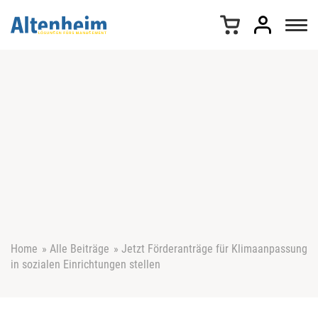
Z
u
m
I
n
h
a
l
t
s
p
r
i
n
g
e
Home
»
Alle Beiträge
»
Jetzt Förderanträge für Klimaanpassung
n
in sozialen Einrichtungen stellen