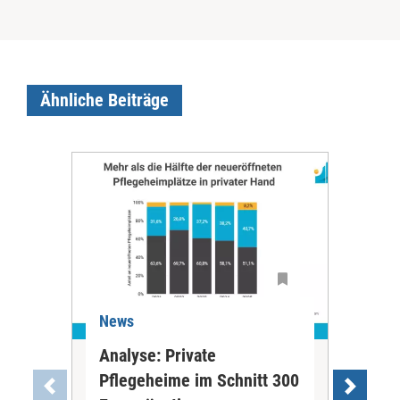
Ähnliche Beiträge
News
Ne
Analyse: Private
Pfl
Pflegeheime im Schnitt 300
Eig