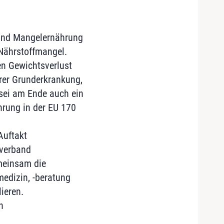
 und Mangelernährung
 Nährstoffmangel.
en Gewichtsverlust
hrer Grunderkrankung,
 sei am Ende auch ein
hrung in der EU 170
Auftakt
sverband
meinsam die
medizin, -beratung
ieren.
n