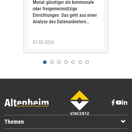
Monat günstiger als kommunale
part
oder freigemeinnützige
Wide
Einrichtungen. Das geht aus einer
und 
Analyse des Datenanbieters...
höh
eine
07.08.2026
07.
Themen