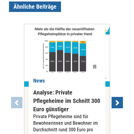
Ähnliche Beiträge
News
Ne
Analyse: Private
Pfl
Pflegeheime im Schnitt 300
Eig
Euro günstiger
Fin
Private Pflegeheime sind für
Der
Bewohnerinnen und Bewohner im
Ges
Durchschnitt rund 300 Euro pro
War