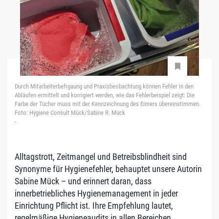
Durch Mitarbeiterbefrgaung und Praxisbeobachtung können Fehler in den
Abläufen ermittelt und korrigiert werden, wie das Fehlerbeispiel zeigt: Die
Farbe der Tücher muss mit der Kennzeichnung des Eimers übereinstimmen.
Foto: Hygiene Consult Mück/Sabine R. Mück
-
Alltagstrott, Zeitmangel und Betreibsblindheit sind
Synonyme für Hygienefehler, behauptet unsere Autorin
Sabine Mück – und erinnert daran, dass
innerbetriebliches Hygienemanagement in jeder
Einrichtung Pflicht ist. Ihre Empfehlung lautet,
regelmäßige Hygieneaudits in allen Bereichen