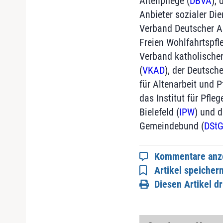
Altenpflege (
DBVA
),
Anbieter sozialer Die
Verband Deutscher Al
Freien Wohlfahrtspfle
Verband katholischer
(
VKAD
), der Deutsch
für Altenarbeit und P
das Institut für Pfle
Bielefeld (
IPW
) und d
Gemeindebund (
DSt
Kommentare anz
Artikel speicher
Diesen Artikel d