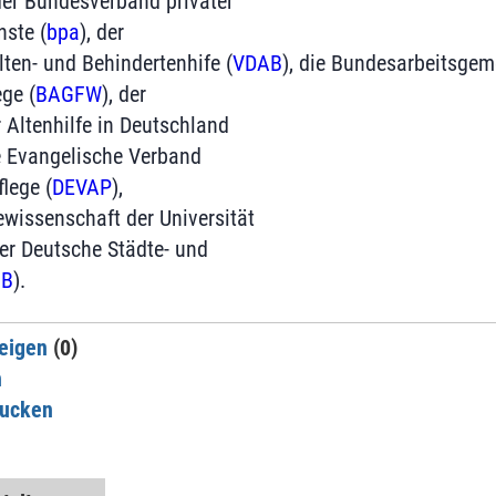
 der Bundesverband privater
nste (
bpa
), der
ten- und Behindertenhife (
VDAB
), die Bundesarbeitsgem
ge (
BAGFW
), der
 Altenhilfe in Deutschland
e Evangelische Verband
flege (
DEVAP
),
gewissenschaft der Universität
er Deutsche Städte- und
GB
).
eigen
(0)
n
rucken