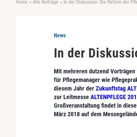
Home
»
Alle Beiträge
»
In der Diskussion: Die Reform der Pf
News
In der Diskuss
Mit mehreren dutzend Vorträgen
für Pflegemanager wie Pflegeprak
diesem Jahr der
Zukunftstag AL
zur Leitmesse
ALTENPFLEGE 201
Großveranstaltung findet in dies
März 2018 auf dem Messegelände 