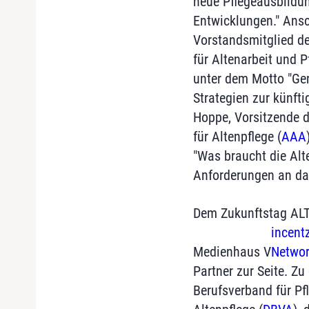
neue Pflegeausbildu
Entwicklungen." Ansc
Vorstandsmitglied d
für Altenarbeit und P
unter dem Motto "Gen
Strategien zur künfti
Hoppe, Vorsitzende d
für Altenpflege (
AAA
"Was braucht die Alt
Anforderungen an da
Dem Zukunftstag ALT
incent
Medienhaus V
Netwo
Partner zur Seite. Z
Berufsverband für Pf