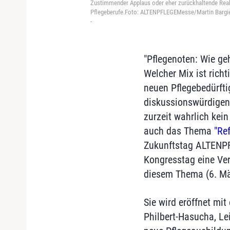
Zustimmender Applaus oder eher zurückhaltende Reak
Pflegeberufe.Foto: ALTENPFLEGEMesse/Martin Bargi
-
"Pflegenoten: Wie geh
Welcher Mix ist richt
neuen Pflegebedürftig
diskussionswürdigen 
zurzeit wahrlich kei
auch das Thema
"Re
Zukunftstag ALTENP
Kongresstag eine Ver
diesem Thema (6. Mär
Sie wird eröffnet mi
Philbert-Hasucha, Lei