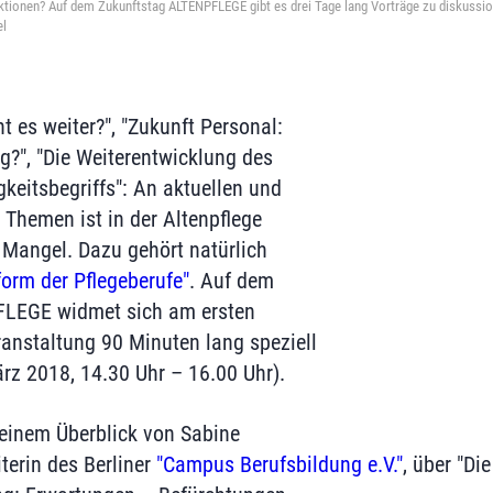
tionen? Auf dem Zukunftstag ALTENPFLEGE gibt es drei Tage lang Vorträge zu diskussi
el
t es weiter?", "Zukunft Personal:
ig?", "Die Weiterentwicklung des
keitsbegriffs": An aktuellen und
Themen ist in der Altenpflege
n Mangel. Dazu gehört natürlich
form der Pflegeberufe"
. Auf dem
FLEGE widmet sich am ersten
anstaltung 90 Minuten lang speziell
z 2018, 14.30 Uhr – 16.00 Uhr).
t einem Überblick von Sabine
terin des Berliner
"Campus Berufsbildung e.V."
, über "Die