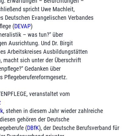
ng: Erwartungen – Befürchtungen –
hließend spricht Uwe Machleit,
es Deutschen Evangelischen Verbandes
flege (
DEVAP
)
eralistik – was tun?" über
gen Ausrichtung. Und Dr. Birgit
es Arbeitskreises Ausbildungstätten
), macht sich unter der Überschrift
enpflege?" Gedanken über
s Pflegeberufereformgesetz.
ENPFLEGE, veranstaltet vom
z
rk
, stehen in diesem Jahr wieder zahlreiche
u diesen gehören der Deutsche
legeberufe (
DBfK
), der Deutsche Berufsverband für