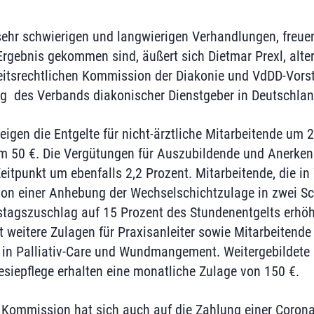
 sehr schwierigen und langwierigen Verhandlungen, freuen
rgebnis gekommen sind, äußert sich Dietmar Prexl, alte
eitsrechtlichen Kommission der Diakonie und VdDD-Vorst
ng des Verbands diakonischer Dienstgeber in Deutschlan
igen die Entgelte für nicht-ärztliche Mitarbeitende um 2
m 50 €. Die Vergütungen für Auszubildende und Anerke
eitpunkt um ebenfalls 2,2 Prozent. Mitarbeitende, die i
 von einer Anhebung der Wechselschichtzulage in zwei Sc
tagszuschlag auf 15 Prozent des Stundenentgelts erhöh
t weitere Zulagen für Praxisanleiter sowie Mitarbeitende
in Palliativ-Care und Wundmangement. Weitergebildete 
esiepflege erhalten eine monatliche Zulage von 150 €.
e Kommission hat sich auch auf die Zahlung einer Coro