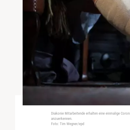
Diakonie Mitarbeitende erhalten eine einmalige Coro
anzuerkennen.
Foto: Tim Wegner/epd