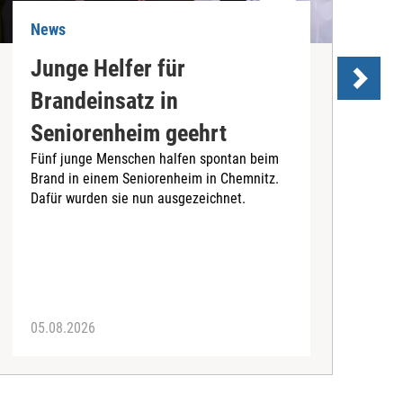
News
N
Junge Helfer für
Brandeinsatz in
Seniorenheim geehrt
f
Fünf junge Menschen halfen spontan beim
Brand in einem Seniorenheim in Chemnitz.
A
Dafür wurden sie nun ausgezeichnet.
ö
L
d
05.08.2026
0