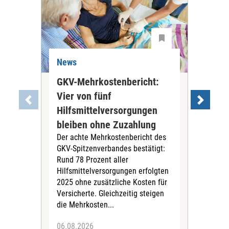
News
Ne
GKV-Mehrkostenbericht:
Pil
Vier von fünf
Imp
Hilfsmittelversorgungen
Ste
Die
bleiben ohne Zuzahlung
und 
Der achte Mehrkostenbericht des
Bra
GKV-Spitzenverbandes bestätigt:
zwei
Rund 78 Prozent aller
amb
Hilfsmittelversorgungen erfolgten
Pfl
2025 ohne zusätzliche Kosten für
Ehre
Versicherte. Gleichzeitig steigen
die Mehrkosten...
06.08.2026
06.