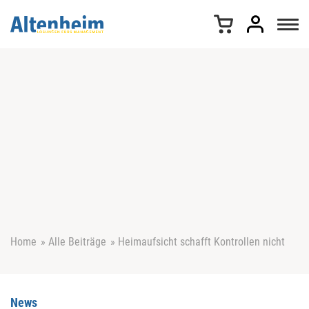
Z
u
m
I
n
h
a
l
t
s
p
r
i
n
g
e
Home
»
Alle Beiträge
»
Heimaufsicht schafft Kontrollen nicht
n
News