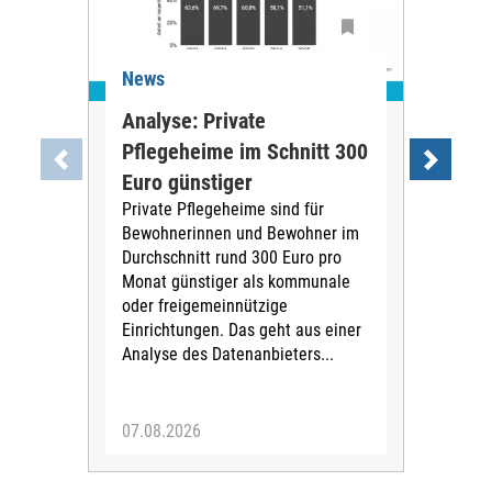
News
Ne
Analyse: Private
Pfl
Pflegeheime im Schnitt 300
Eig
Euro günstiger
Fin
Private Pflegeheime sind für
Der
Bewohnerinnen und Bewohner im
Ges
Durchschnitt rund 300 Euro pro
War
Monat günstiger als kommunale
part
oder freigemeinnützige
Wide
Einrichtungen. Das geht aus einer
und 
Analyse des Datenanbieters...
höh
eine
07.08.2026
07.