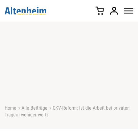
Z
u
m
I
n
h
a
l
t
s
p
r
i
n
g
e
Home
»
Alle Beiträge
»
GKV-Reform: Ist die Arbeit bei privaten
n
Trägern weniger wert?