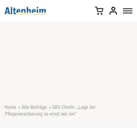
Z
u
m
I
n
h
a
l
t
s
p
r
i
n
g
e
Home
»
Alle Beiträge
»
GKV-Chefin: „Lage der
n
Pflegeversicherung so ernst wie nie“