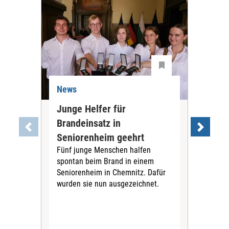
News
Ne
Junge Helfer für
Spi
Brandeinsatz in
Pfl
Seniorenheim geehrt
for
Fünf junge Menschen halfen
Ko
spontan beim Brand in einem
Ausz
Seniorenheim in Chemnitz. Dafür
verd
wurden sie nun ausgezeichnet.
bere
Eur
an d