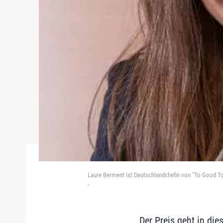
Laure Berment ist Deutschlandchefin von "To Good To
-
Der Preis geht in di