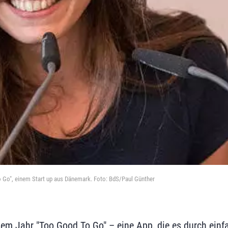
 Go", einem Start up aus Dänemark. Foto: BdS/Paul Günther
esem Jahr "Too Good To Go" – eine App, die es durch einf