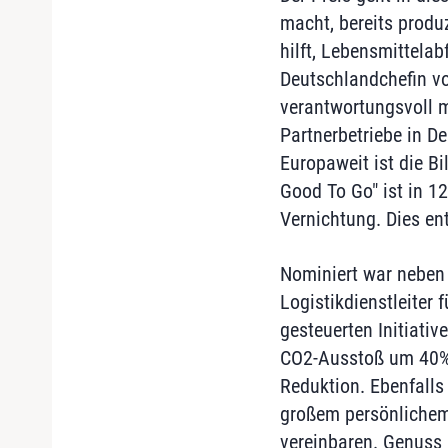
macht, bereits produ
hilft, Lebensmittela
Deutschlandchefin v
verantwortungsvoll m
Partnerbetriebe in De
Europaweit ist die B
Good To Go" ist in 12
Vernichtung. Dies e
Nominiert war neben 
Logistikdienstleiter 
gesteuerten Initiativ
CO2-Ausstoß um 40% z
Reduktion. Ebenfalls
großem persönlichem 
vereinbaren. Genuss 