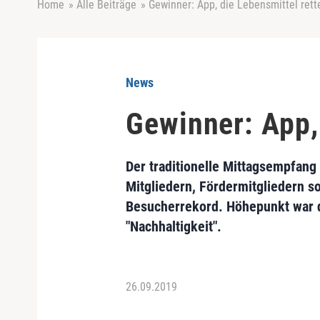
Home
»
Alle Beiträge
»
Gewinner: App, die Lebensmittel rett
News
Gewinner: App, 
Der traditionelle Mittagsempfan
Mitgliedern, Fördermitgliedern s
Besucherrekord. Höhepunkt war 
"Nachhaltigkeit".
26.09.2019