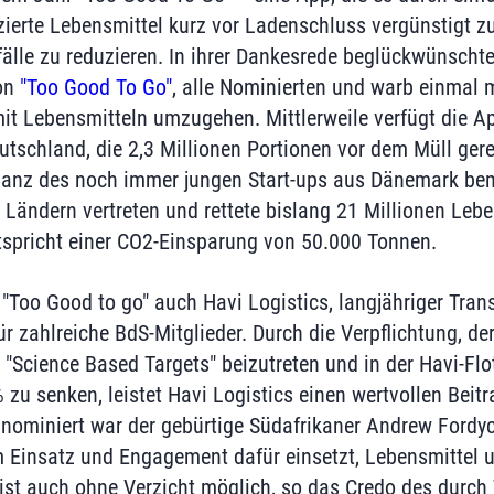
zierte Lebensmittel kurz vor Ladenschluss vergünstigt 
bfälle zu reduzieren. In ihrer Dankesrede beglückwünscht
on
"Too Good To Go"
, alle Nominierten und warb einmal m
it Lebensmitteln umzugehen. Mittlerweile verfügt die A
utschland, die 2,3 Millionen Portionen vor dem Müll gere
ilanz des noch immer jungen Start-ups aus Dänemark be
 Ländern vertreten und rettete bislang 21 Millionen Lebe
ntspricht einer CO2-Einsparung von 50.000 Tonnen.
"Too Good to go" auch Havi Logistics, langjähriger Tran
für zahlreiche BdS-Mitglieder. Durch die Verpflichtung, 
e "Science Based Targets" beizutreten und in der Havi-Fl
u senken, leistet Havi Logistics einen wertvollen Beitr
 nominiert war der gebürtige Südafrikaner Andrew Fordyce
Einsatz und Engagement dafür einsetzt, Lebensmittel u
ist auch ohne Verzicht möglich, so das Credo des durc