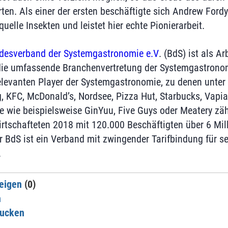
en. Als einer der ersten beschäftigte sich Andrew Fordy
uelle Insekten und leistet hier echte Pionierarbeit.
desverband der Systemgastronomie e.V
. (BdS) ist als A
die umfassende Branchenvertretung der Systemgastrono
relevanten Player der Systemgastronomie, zu denen unte
g, KFC, McDonald’s, Nordsee, Pizza Hut, Starbucks, Vapia
 wie beispielsweise GinYuu, Five Guys oder Meatery zäh
rtschafteten 2018 mit 120.000 Beschäftigten über 6 Mill
r BdS ist ein Verband mit zwingender Tarifbindung für s
.
eigen
(0)
n
rucken