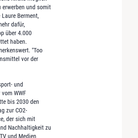
zu erwerben und somit
e Laure Berment,
ehr dafür,
pp über 4.000
ttet haben.
merkenswert. "Too
nsmittel vor der
sport- und
der vom WWF
otte bis 2030 den
ag zur CO2-
, der sich mit
nd Nachhaltigkeit zu
h TV und Medien