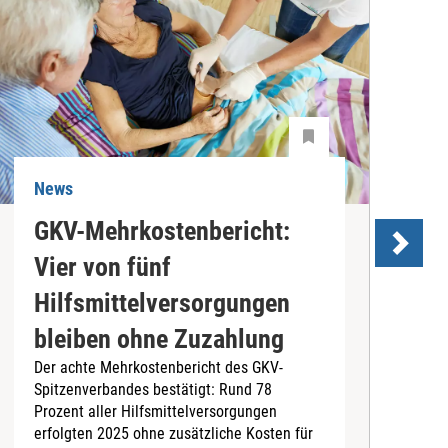
News
N
GKV-Mehrkostenbericht:
P
Vier von fünf
I
Hilfsmittelversorgungen
D
bleiben ohne Zuzahlung
V
Der achte Mehrkostenbericht des GKV-
e
Spitzenverbandes bestätigt: Rund 78
S
Prozent aller Hilfsmittelversorgungen
N
erfolgten 2025 ohne zusätzliche Kosten für