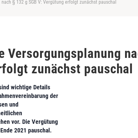
 nach § 132 g SGB V: Vergütung erfolgt zunächst pauschal
e Versorgungsplanung na
rfolgt zunächst pauschal
ind wichtige Details
 Rahmenvereinbarung der
sen und
eitlichen
chen vor. Die Vergütung
s Ende 2021 pauschal.