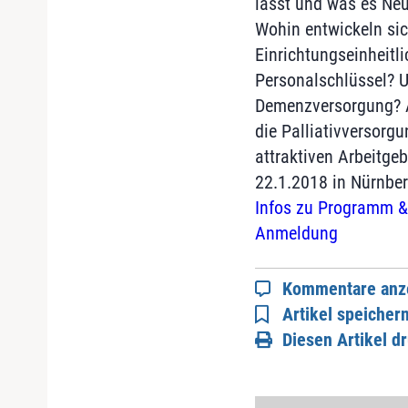
lässt und was es Ne
Wohin entwickeln sic
Einrichtungseinheitli
Personalschlüssel? U
Demenzversorgung? A
die Palliativversorgu
attraktiven Arbeitge
22.1.2018 in Nürnber
Infos zu Programm &
Anmeldung
Kommentare anz
Artikel speicher
Diesen Artikel d