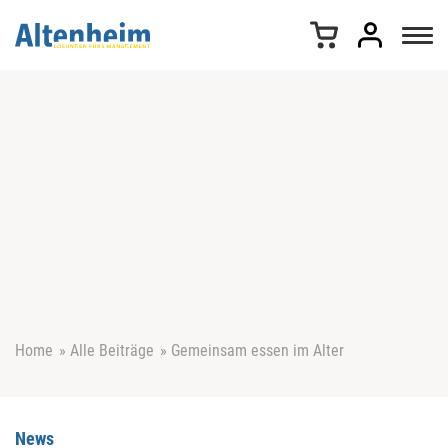
Z
u
m
I
n
h
a
l
t
s
p
r
i
n
g
e
Home
»
Alle Beiträge
»
Gemeinsam essen im Alter
n
News