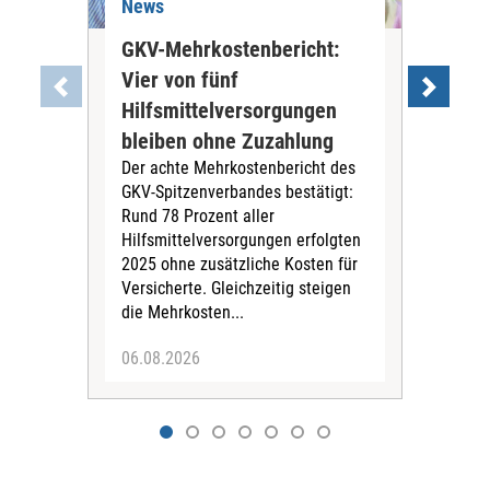
News
Ne
GKV-Mehrkostenbericht:
Pil
Vier von fünf
Imp
Hilfsmittelversorgungen
Ste
Die
bleiben ohne Zuzahlung
und 
Der achte Mehrkostenbericht des
Bra
GKV-Spitzenverbandes bestätigt:
zwei
Rund 78 Prozent aller
amb
Hilfsmittelversorgungen erfolgten
Pfl
2025 ohne zusätzliche Kosten für
Ehre
Versicherte. Gleichzeitig steigen
die Mehrkosten...
06.08.2026
06.