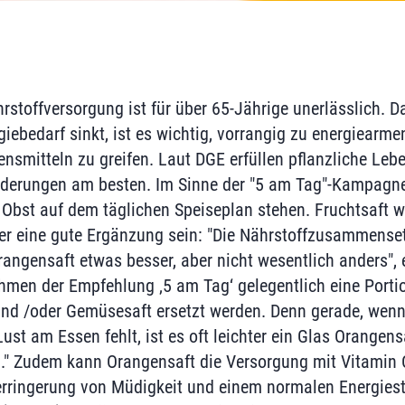
rstoffversorgung ist für über 65-Jährige unerlässlich.
giebedarf sinkt, ist es wichtig, vorrangig zu energiearme
ensmitteln zu greifen. Laut DGE erfüllen pflanzliche Le
rderungen am besten. Im Sinne der "5 am Tag"-Kampagne
bst auf dem täglichen Speiseplan stehen. Fruchtsaft w
ier eine gute Ergänzung sein: "Die Nährstoffzusammens
rangensaft etwas besser, aber nicht wesentlich anders", e
hmen der Empfehlung ‚5 am Tag‘ gelegentlich eine Port
und /oder Gemüsesaft ersetzt werden. Denn gerade, wen
Lust am Essen fehlt, ist es oft leichter ein Glas Orangensa
." Zudem kann Orangensaft die Versorgung mit Vitamin C
rringerung von Müdigkeit und einem normalen Energiest