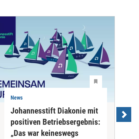
News
N
Johannesstift Diakonie mit
positiven Betriebsergebnis:
s
„Das war keineswegs