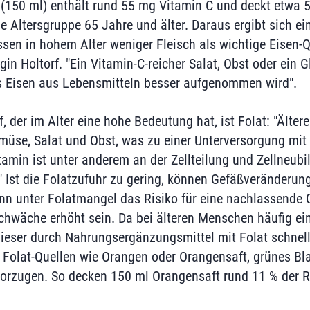
t (150 ml) enthält rund 55 mg Vitamin C und deckt etwa 
 Altersgruppe 65 Jahre und älter. Daraus ergibt sich ein 
en in hohem Alter weniger Fleisch als wichtige Eisen-Qu
in Holtorf. "Ein Vitamin-C-reicher Salat, Obst oder ein 
s Eisen aus Lebensmitteln besser aufgenommen wird".
f, der im Alter eine hohe Bedeutung hat, ist Folat: "Älte
müse, Salat und Obst, was zu einer Unterversorgung mit 
itamin ist unter anderem an der Zellteilung und Zellneub
t." Ist die Folatzufuhr zu gering, können Gefäßveränderu
n unter Folatmangel das Risiko für eine nachlassende 
hwäche erhöht sein. Da bei älteren Menschen häufig ei
dieser durch Nahrungsergänzungsmittel mit Folat schnel
e Folat-Quellen wie Orangen oder Orangensaft, grünes B
vorzugen. So decken 150 ml Orangensaft rund 11 % der 