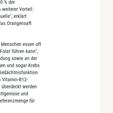
50 % der
weiterer Vorteil:
elle", erklärt
Glas Orangensaft
re Menschen essen oft
Folat führen kann",
ildung sowie an der
ngen und sogar Krebs
Gedächtnisfunktion
n Vitamin-B12-
l überdeckt werden
lattgemüse und
Referenzmenge für