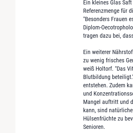
Ein kleines Glas Saf
Referenzmenge für die
"Besonders Frauen ess
Diplom-Oecotropholog
tragen dazu bei, das
Ein weiterer Nährstof
zu wenig frisches Ge
weiß Holtorf. "Das V
Blutbildung beteilig
entstehen. Zudem kan
und Konzentrationssc
Mangel auftritt und 
kann, sind natürlich
Hülsenfrüchte zu be
Senioren.