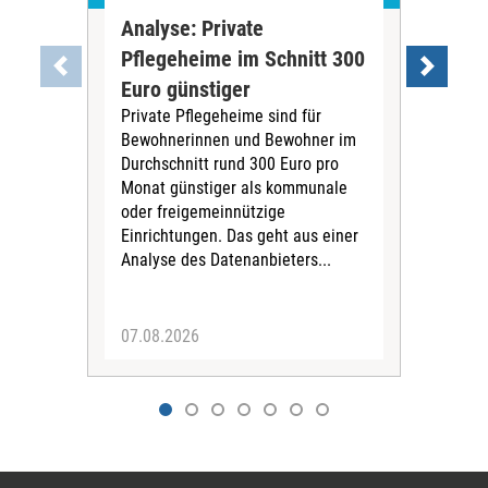
Analyse: Private
Pfl
Pflegeheime im Schnitt 300
Eig
Euro günstiger
Fin
Private Pflegeheime sind für
Der
Bewohnerinnen und Bewohner im
Ges
Durchschnitt rund 300 Euro pro
War
Monat günstiger als kommunale
part
oder freigemeinnützige
Wide
Einrichtungen. Das geht aus einer
und 
Analyse des Datenanbieters...
höh
eine
07.08.2026
07.