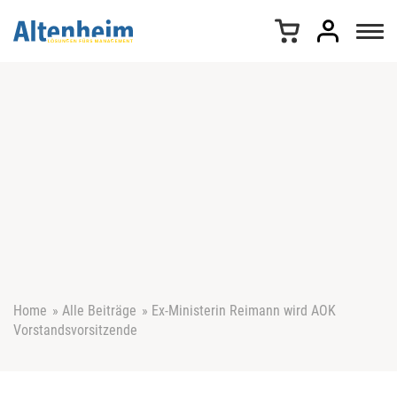
Z
u
m
I
n
h
a
l
t
s
p
r
i
n
g
e
Home
»
Alle Beiträge
»
Ex-Ministerin Reimann wird AOK
n
Vorstandsvorsitzende