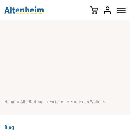
Z
u
m
I
n
h
a
l
t
s
p
r
i
n
g
e
Home
»
Alle Beiträge
»
Es ist eine Frage des Wollens
n
Blog