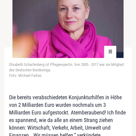
Elisabeth Scharfenberg ist Pflegeexpertin. Von 2005 - 2017 war sie Mitglied
des Deutschen Bundestags.
Foto: Michael Farkas
Die bereits verabschiedeten Konjunkturhilfen in Höhe
von 2 Milliarden Euro wurden nochmals um 3
Milliarden Euro aufgestockt. Atemberaubend! Ich finde
es spannend, wie da alle an einem Strang ziehen
können: Wirtschaft, Verkehr, Arbeit, Umwelt und
Finanzen. „Wir müssen helfen,“ verkündete