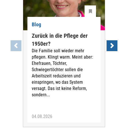
Blog
Blo
Zurück in die Pflege der
Was
1950er?
der
Die Familie soll wieder mehr
Org
pflegen. Klingt warm. Meint aber:
ka
Ehefrauen, Töchter,
Mita
Schwiegertöchter sollen die
jema
Arbeitszeit reduzieren und
Ger
einspringen, wo das System
ents
versagt. Das ist keine Reform,
Spit
sondern...
Zuku
besc
04.08.2026
21.