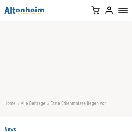
Z
u
m
I
n
h
a
l
t
s
p
r
i
n
g
e
Home
»
Alle Beiträge
»
Erste Erkenntnisse liegen vor
n
News