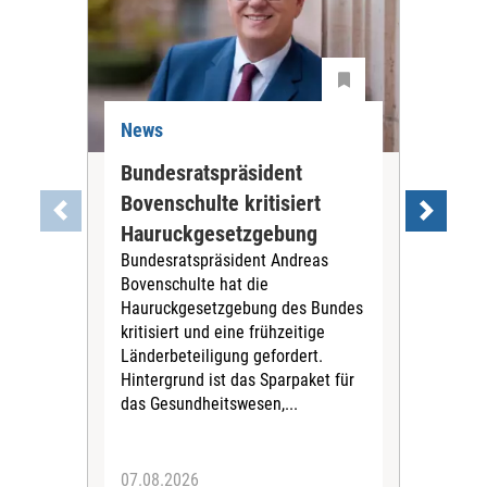
News
Ne
Bundesratspräsident
GK
Bovenschulte kritisiert
Vie
Hauruckgesetzgebung
Hil
Bundesratspräsident Andreas
ble
Bovenschulte hat die
Der
Hauruckgesetzgebung des Bundes
GKV
kritisiert und eine frühzeitige
Rund
Länderbeteiligung gefordert.
Hilf
Hintergrund ist das Sparpaket für
2025
das Gesundheitswesen,...
Vers
die 
07.08.2026
06.