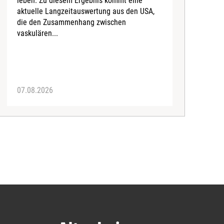
leben. Zu diesem Ergebnis kommt eine
U
aktuelle Langzeitauswertung aus den USA,
d
die den Zusammenhang zwischen
a
vaskulären...
P
07.08.2026
0