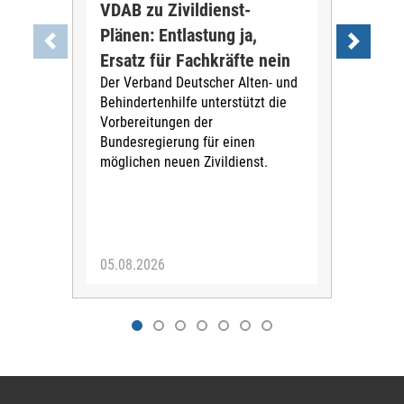
VDAB zu Zivildienst-
Soz
Plänen: Entlastung ja,
Nac
Ersatz für Fachkräfte nein
VS
Der Verband Deutscher Alten- und
Der
Behindertenhilfe unterstützt die
verö
Vorbereitungen der
Nach
Bundesregierung für einen
posi
möglichen neuen Zivildienst.
Bla
Sozi
05.08.2026
05.