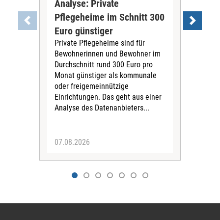
Analyse: Private
Pfl
Pflegeheime im Schnitt 300
Eig
Euro günstiger
Fin
Private Pflegeheime sind für
Der
Bewohnerinnen und Bewohner im
Ges
Durchschnitt rund 300 Euro pro
War
Monat günstiger als kommunale
part
oder freigemeinnützige
Wide
Einrichtungen. Das geht aus einer
und 
Analyse des Datenanbieters...
höh
eine
07.08.2026
07.