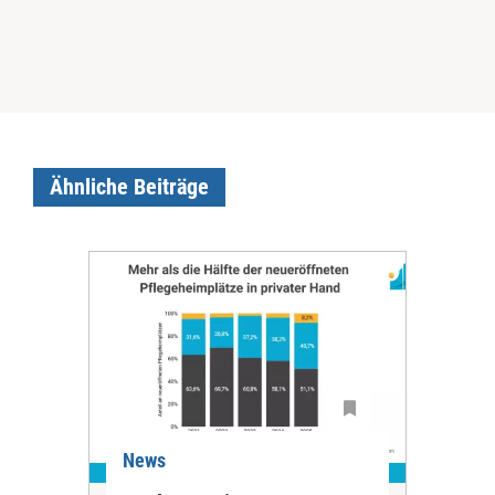
Ähnliche Beiträge
News
Ne