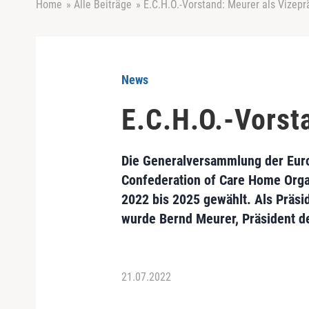
Home
»
Alle Beiträge
»
E.C.H.O.-Vorstand: Meurer als Vizepr
News
E.C.H.O.-Vorst
Die Generalversammlung der Euro
Confederation of Care Home Organ
2022 bis 2025 gewählt. Als Präsi
wurde Bernd Meurer, Präsident de
21.07.2022