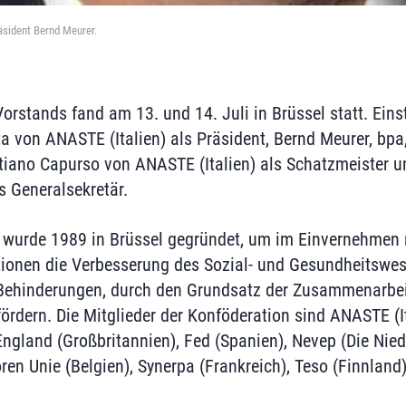
äsident Bernd Meurer.
orstands fand am 13. und 14. Juli in Brüssel statt. Ein
a von ANASTE (Italien) als Präsident, Bernd Meurer, bpa
tiano Capurso von ANASTE (Italien) als Schatzmeister u
s Generalsekretär.
 wurde 1989 in Brüssel gegründet, um im Einvernehmen 
tionen die Verbesserung des Sozial- und Gesundheitswe
 Behinderungen, durch den Grundsatz der Zusammenarbeit
ördern. Die Mitglieder der Konföderation sind ANASTE (It
England (Großbritannien), Fed (Spanien), Nevep (Die Nied
ren Unie (Belgien), Synerpa (Frankreich), Teso (Finnland