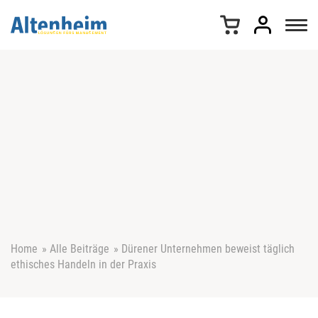
Z
u
m
I
n
h
a
l
t
s
p
r
i
n
g
e
Home
»
Alle Beiträge
»
Dürener Unternehmen beweist täglich
n
ethisches Handeln in der Praxis