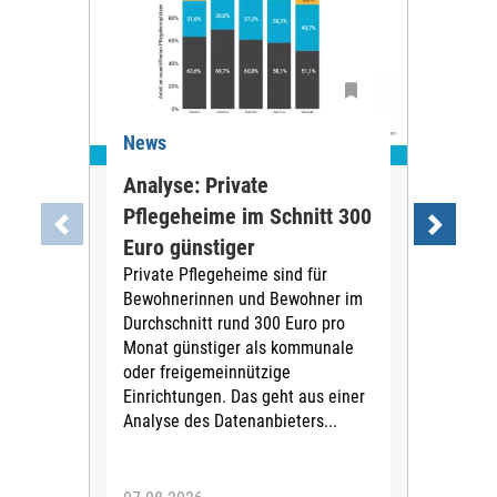
News
Ne
Analyse: Private
Pfl
Pflegeheime im Schnitt 300
Eig
Euro günstiger
Fin
Private Pflegeheime sind für
Der
Bewohnerinnen und Bewohner im
Ges
Durchschnitt rund 300 Euro pro
War
Monat günstiger als kommunale
part
oder freigemeinnützige
Wide
Einrichtungen. Das geht aus einer
und 
Analyse des Datenanbieters...
höh
eine