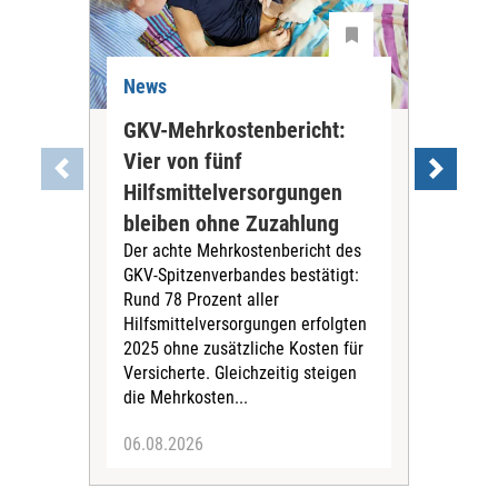
News
Ne
GKV-Mehrkostenbericht:
Pil
Vier von fünf
Imp
Hilfsmittelversorgungen
Ste
Die
bleiben ohne Zuzahlung
und 
Der achte Mehrkostenbericht des
Bra
GKV-Spitzenverbandes bestätigt:
zwei
Rund 78 Prozent aller
amb
Hilfsmittelversorgungen erfolgten
Pfl
2025 ohne zusätzliche Kosten für
Ehre
Versicherte. Gleichzeitig steigen
die Mehrkosten...
06.08.2026
06.