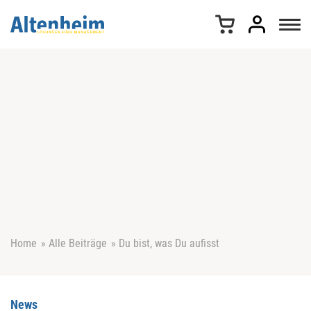
Z
u
m
I
n
h
a
l
t
s
p
r
i
n
g
e
Home
»
Alle Beiträge
»
Du bist, was Du aufisst
n
News