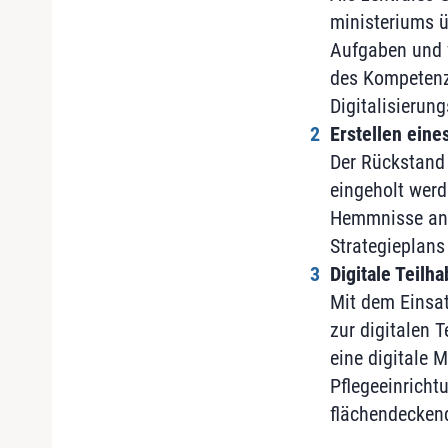
ministeriums 
Aufgaben und v
des Kompetenzz
Digitalisierun
Erstellen eine
Der Rückstand 
eingeholt werd
Hemmnisse ange
Strategieplans
Digitale Teilh
Mit dem Einsat
zur digitalen 
eine digitale 
Pflegeeinricht
flächendeckend