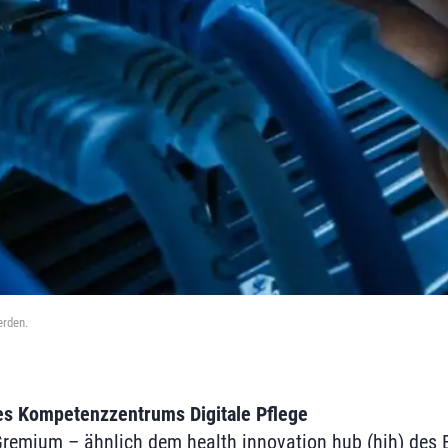
erden.
nes Kompetenzzentrums Digitale Pflege
Gremium – ähnlich dem health innovation hub (hih) des 