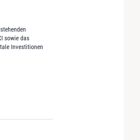
tstehen­den
XI sowie das
ale Investitionen