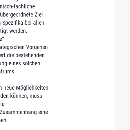
isch-fachliche
übergeordnete Ziel
Spezifika bei allen
tigt werden.
e“
trategischen Vorgehen
iert die bestehenden
ung eines solchen
ntrums.
h neue Möglichkeiten
erden können, muss
he
sem Zusammenhang eine
nen.