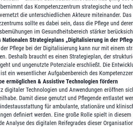
übernimmt das Kompetenzzentrum strategische und techn
ernetzt die unterschiedlichen Akteure miteinander. Das 
entrums sollte es dabei sein, dass die Pflege und deren 
gsbemühungen im Gesund­heitsbereich stärker berücksich
s Nationalen Strategieplans „Digitalisierung in der Pfleg
der Pflege bei der Digitalisierung kann nur mit einem s
en. Deshalb braucht es einen Strategieplan, der struktur
ht und ungenutzte Potenziale erschließt. Die Entwickl
 ist ein wesentlicher Aufgabenbereich des Kompetenzze
abe ermöglichen & Assistive Technologien fördern
z digitaler Technologien und Anwendungen eröffnen sic
Teilhabe. Damit diese genutzt und Pflegende entlastet w
Mindestausstattung für ambulante, stationäre und klinisc
ungen definiert werden. Eine große Rolle spielt in die
e Analyse des digitalen Reifegrades dieser Organisatio