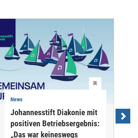
News
N
Johannesstift Diakonie mit
positiven Betriebsergebnis:
s
„Das war keineswegs