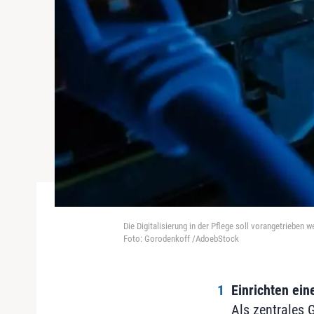
Die Digitalisierung in der Pflege soll vorangetrieben w
Foto: Gorodenkoff /AdoebStock
Einrichten ei
Als zentrales 