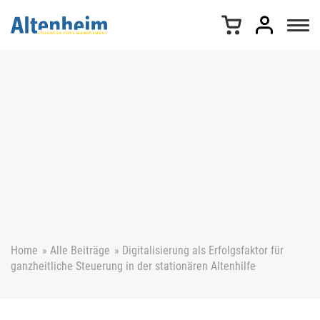
Z
u
m
I
n
h
a
l
t
s
p
r
i
n
g
e
Home
»
Alle Beiträge
»
Digitalisierung als Erfolgsfaktor für
n
ganzheitliche Steuerung in der stationären Altenhilfe