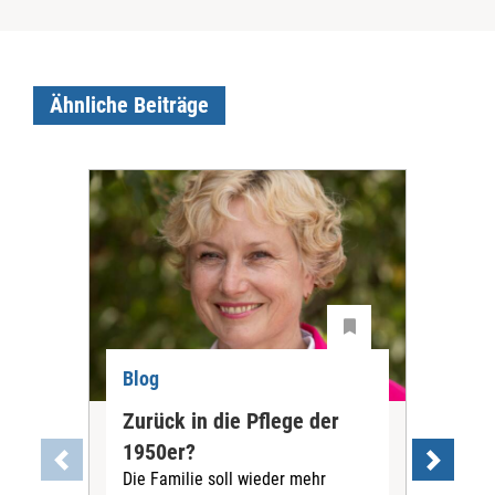
Ähnliche Beiträge
Blog
Blo
Zurück in die Pflege der
Was
1950er?
der
Die Familie soll wieder mehr
Org