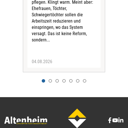
pflegen. Klingt warm. Meint aber:
ka
Ehefrauen, Töchter,
Mita
Schwiegertöchter sollen die
jema
Arbeitszeit reduzieren und
Ger
einspringen, wo das System
ents
versagt. Das ist keine Reform,
Spit
sondern...
Zuku
besc
04.08.2026
21.