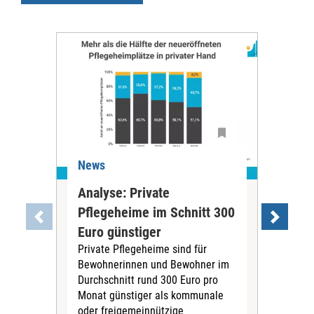
News
Ne
Analyse: Private
Pfl
Pflegeheime im Schnitt 300
Eig
Euro günstiger
Fin
Private Pflegeheime sind für
Der
Bewohnerinnen und Bewohner im
Ges
Durchschnitt rund 300 Euro pro
War
Monat günstiger als kommunale
part
oder freigemeinnützige
Wide