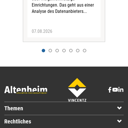
Einrichtungen. Das geht aus einer
und 
Analyse des Datenanbieters...
höh
eine
07.08.2026
07.
Themen
Rechtliches