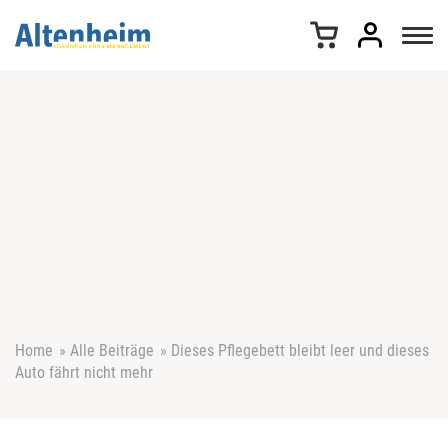
Z
u
m
I
n
h
a
l
t
s
p
r
i
n
g
e
Home
»
Alle Beiträge
»
Dieses Pflegebett bleibt leer und dieses
n
Auto fährt nicht mehr