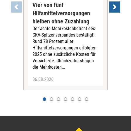
Vier von fünf
Imp
Hilfsmittelversorgungen
Ste
Die
bleiben ohne Zuzahlung
und 
Der achte Mehrkostenbericht des
Bra
GKV-Spitzenverbandes bestätigt:
zwei
Rund 78 Prozent aller
amb
Hilfsmittelversorgungen erfolgten
Pfl
2025 ohne zusätzliche Kosten für
Ehre
Versicherte. Gleichzeitig steigen
die Mehrkosten...
06.08.2026
06.