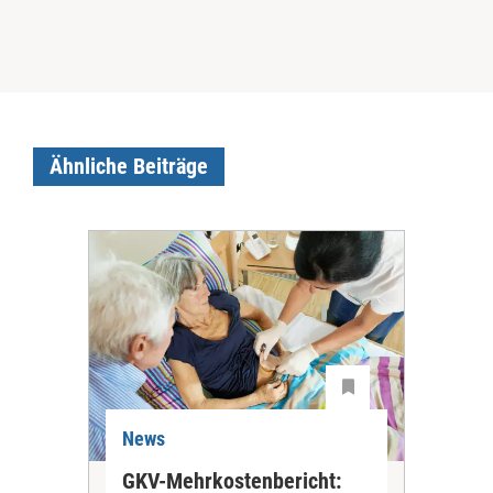
Ähnliche Beiträge
News
Ne
GKV-Mehrkostenbericht:
Pil