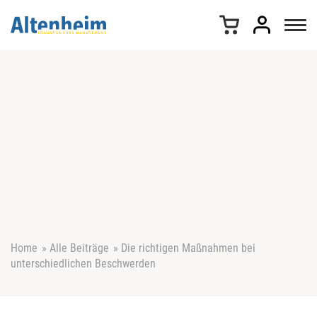
Z
u
m
I
n
h
a
l
t
s
p
r
i
n
g
e
Home
»
Alle Beiträge
»
Die richtigen Maßnahmen bei
n
unterschiedlichen Beschwerden