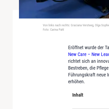
Von links nach rechts: Graciana Versteeg, Olga Soph
Foto: Carina Pahl
Eröffnet wurde der T
New Care – New Lea
richtet sich an innov
Bestreben, die Pfleg
Führungskraft neue Im
erhöhen.
Inhalt