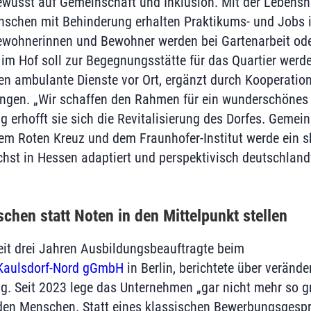
wusst auf Gemeinschaft und Inklusion. Mit der Lebenshi
nschen mit Behinderung erhalten Praktikums- und Jobs i
Bewohnerinnen und Bewohner werden bei Gartenarbeit od
 im Hof soll zur Begegnungsstätte für das Quartier werd
 ambulante Dienste vor Ort, ergänzt durch Kooperation
ungen. „Wir schaffen den Rahmen für ein wunderschönes 
g erhofft sie sich die Revitalisierung des Dorfes. Gemei
dem Roten Kreuz und dem Fraunhofer-Institut werde ein s
chst in Hessen adaptiert und perspektivisch deutschland
hen statt Noten in den Mittelpunkt stellen
eit drei Jahren Ausbildungsbeauftragte beim
Kaulsdorf-Nord gGmbH
in Berlin, berichtete über veränder
 Seit 2023 lege das Unternehmen „gar nicht mehr so g
 den Menschen. Statt eines klassischen Bewerbungsgesp