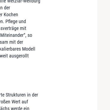
lfe Wetzlar-Weilburg
n der
er Kochen
en. Pflege und
sverträge mit
Miteinander“, so
nsam mit der
kalierbares Modell
weit ausgerollt
te Strukturen in der
roßen Wert auf
rächs werde ein