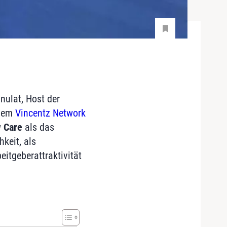
nulat, Host der
 dem
Vincentz Network
 Care
als das
keit, als
eitgeberattraktivität