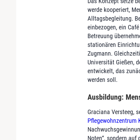
Das Konzept setze be
werde kooperiert, Me
Alltagsbegleitung. 
einbezogen, ein Café
Betreuung übernehmen
stationären Einricht
Zugmann. Gleichzeiti
Universität Gießen, 
entwickelt, das zunä
werden soll.
Ausbildung: Mensc
Graciana Versteeg, s
Pflegewohnzentrum 
Nachwuchsgewinnung.
Noten“, sondern auf