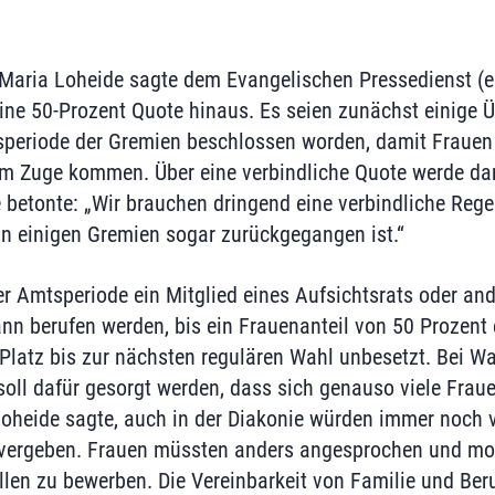
Maria Loheide sagte dem Evangelischen Pressedienst (epd
ine 50-Prozent Quote hinaus. Es seien zunächst einige
speriode der Gremien beschlossen worden, damit Frauen
 Zuge kommen. Über eine verbindliche Quote werde dan
 betonte: „Wir brauchen dringend eine verbindliche Regel
 in einigen Gremien sogar zurückgegangen ist.“
er Amtsperiode ein Mitglied eines Aufsichtsrats oder a
nn berufen werden, bis ein Frauenanteil von 50 Prozent er
r Platz bis zur nächsten regulären Wahl unbesetzt. Bei W
oll dafür gesorgt werden, dass sich genauso viele Fra
Loheide sagte, auch in der Diakonie würden immer noch 
ergeben. Frauen müssten anders angesprochen und moti
ellen zu bewerben. Die Vereinbarkeit von Familie und Ber