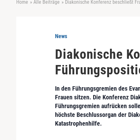
Home
»
Alle Beiträge
»
Diakonische Konferenz beschließt Fr
News
Diakonische Ko
Führungsposit
In den Führungsgremien des Evang
Frauen sitzen. Die Konferenz Dia
Führungsgremien aufrücken sollen,
höchste Beschlussorgan der Diako
Katastrophenhilfe.