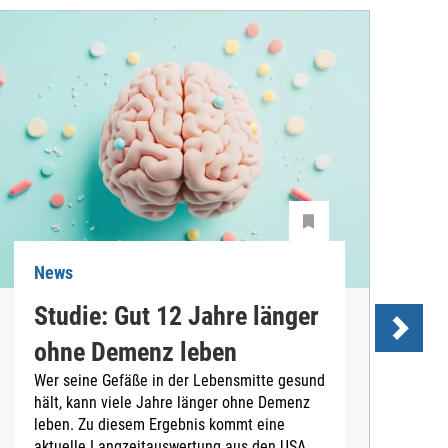
News
N
Studie: Gut 12 Jahre länger
ohne Demenz leben
Wer seine Gefäße in der Lebensmitte gesund
hält, kann viele Jahre länger ohne Demenz
D
leben. Zu diesem Ergebnis kommt eine
U
aktuelle Langzeitauswertung aus den USA,