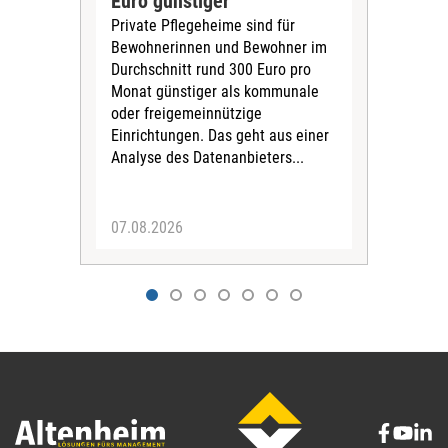
Euro günstiger
Fin
Private Pflegeheime sind für
Der
Bewohnerinnen und Bewohner im
Ges
Durchschnitt rund 300 Euro pro
War
Monat günstiger als kommunale
part
oder freigemeinnützige
Wide
Einrichtungen. Das geht aus einer
und 
Analyse des Datenanbieters...
höh
eine
07.08.2026
07.