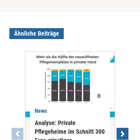
Ähnliche Beiträge
News
Ne
Analyse: Private
Pfl
Pflegeheime im Schnitt 300
Eig