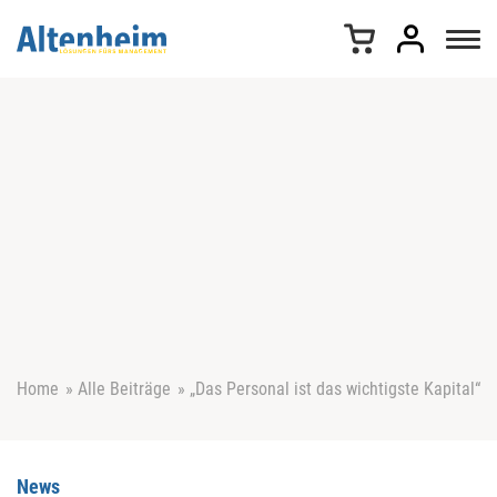
Z
u
m
I
n
h
a
l
t
s
p
r
i
n
g
e
Home
»
Alle Beiträge
»
„Das Personal ist das wichtigste Kapital“
n
News