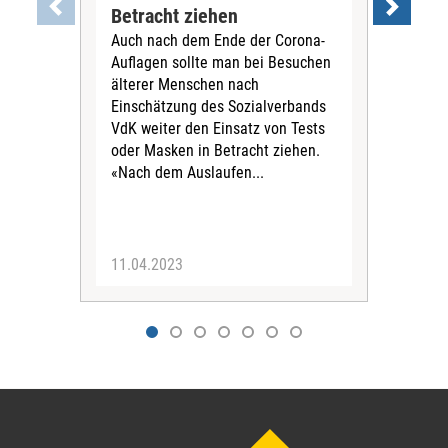
Betracht ziehen
Ge
Auch nach dem Ende der Corona-
abs
Auflagen sollte man bei Besuchen
Der 
älterer Menschen nach
Bun
Einschätzung des Sozialverbands
Rein
VdK weiter den Einsatz von Tests
der 
oder Masken in Betracht ziehen.
Ges
«Nach dem Auslaufen...
Tra
Prax
11.04.2023
17.