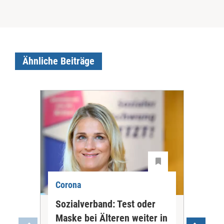
Ähnliche Beiträge
Corona
Cor
Sozialverband: Test oder
Ärz
Maske bei Älteren weiter in
Mas