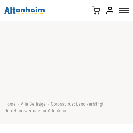
Z
u
m
I
n
h
a
l
t
s
p
r
i
n
g
e
Home
»
Alle Beiträge
»
Coronavirus: Land verhängt
n
Betretungsverbote für Altenheim