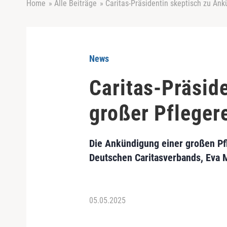
Home
»
Alle Beiträge
»
Caritas-Präsidentin skeptisch zu An
News
Caritas-Präsid
großer Pfleger
Die Ankündigung einer großen Pfl
Deutschen Caritasverbands, Eva 
05.05.2025