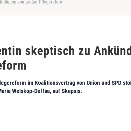
kündigung von großer Pflegereform
entin skeptisch zu Ankün
eform
egereform im Koalitionsvertrag von Union und SPD stöß
Maria Welskop-Deffaa, auf Skepsis.