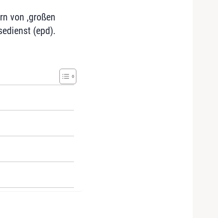
ern von ‚großen
edienst (epd).