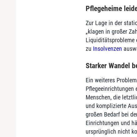
Pflegeheime leid
Zur Lage in der stati
„klagen in großer Za
Liquiditätsprobleme 
zu
Insolvenzen
auswa
Starker Wandel b
Ein weiteres Problem
Pflegeeinrichtungen e
Menschen, die letztl
und komplizierte Au
großen Bedarf bei de
Einrichtungen und hä
ursprünglich nicht ko