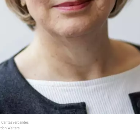
n Caritasverbandes
rdon Welters