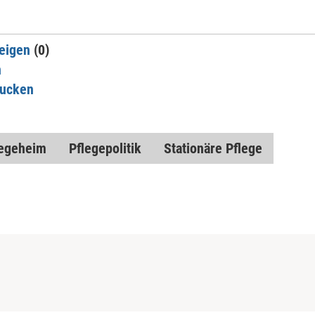
eigen
(0)
n
rucken
legeheim
Pflegepolitik
Stationäre Pflege