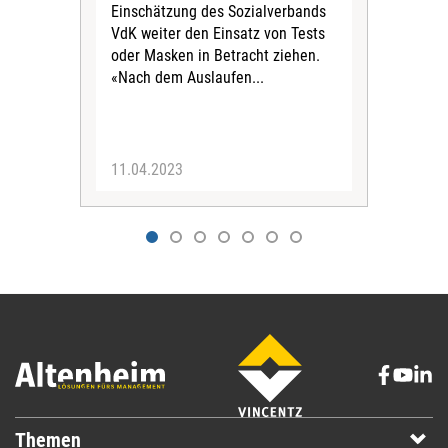
Einschätzung des Sozialverbands
Rein
VdK weiter den Einsatz von Tests
der 
oder Masken in Betracht ziehen.
Ges
«Nach dem Auslaufen...
Tra
Prax
11.04.2023
17.
Themen