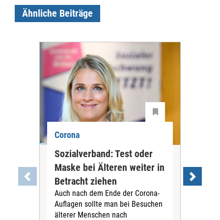
Ähnliche Beiträge
Corona
Cor
Sozialverband: Test oder
Ärz
Maske bei Älteren weiter in
Mas
Betracht ziehen
Ge
Auch nach dem Ende der Corona-
abs
Auflagen sollte man bei Besuchen
Der 
älterer Menschen nach
Bun