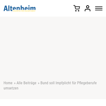
Z
u
m
I
n
h
a
l
t
s
p
r
i
n
g
e
Home
»
Alle Beiträge
»
Bund soll Impfplicht für Pflegeberufe
n
umsetzen