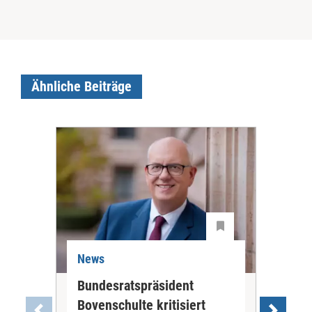
Ähnliche Beiträge
News
Ne
Bundesratspräsident
GK
Bovenschulte kritisiert
Vie