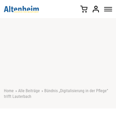
Z
u
m
I
n
h
a
l
t
s
p
r
i
n
g
e
Home
»
Alle Beiträge
»
Bündnis „Digitalisierung in der Pflege“
n
trifft Lauterbach