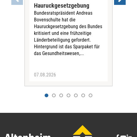
Hauruckgesetzgebung
Hil
Bundesratspräsident Andreas
ble
Bovenschulte hat die
Der
Hauruckgesetzgebung des Bundes
GKV
kritisiert und eine frühzeitige
Rund
Länderbeteiligung gefordert.
Hilf
Hintergrund ist das Sparpaket für
2025
das Gesundheitswesen,...
Vers
die 
07.08.2026
06.