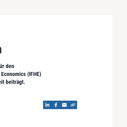
h
für den
 Economics (IFHE)
t beiträgt.