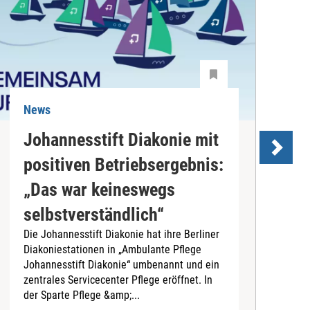
News
N
Johannesstift Diakonie mit
positiven Betriebsergebnis:
s
„Das war keineswegs
D
selbstverständlich“
d
Die Johannesstift Diakonie hat ihre Berliner
(
Diakoniestationen in „Ambulante Pflege
A
Johannesstift Diakonie“ umbenannt und ein
d
zentrales Servicecenter Pflege eröffnet. In
A
der Sparte Pflege &amp;...