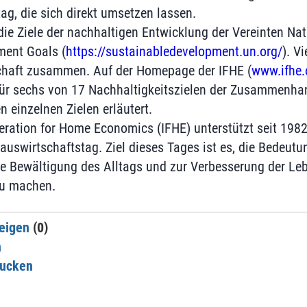
ag, die sich direkt umsetzen lassen.
die Ziele der nachhaltigen Entwicklung der Vereinten Nat
ment Goals (
https://sustainabledevelopment.un.org/
). V
schaft zusammen. Auf der Homepage der IFHE (
www.ifhe.
 für sechs von 17 Nachhaltigkeitszielen der Zusammenha
 einzelnen Zielen erläutert.
deration for Home Economics (IFHE) unterstützt seit 198
auswirtschaftstag. Ziel dieses Tages ist es, die Bedeutu
ie Bewältigung des Alltags und zur Verbesserung der Leb
u machen.
eigen
(0)
n
rucken