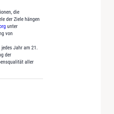
ionen, die
iele der Ziele hängen
org
unter
ng von
2 jedes Jahr am 21.
ng der
ensqualität aller