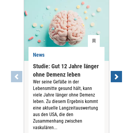
News
Ne
Studie: Gut 12 Jahre länger
Joh
ohne Demenz leben
Per
Wer seine Gefäße in der
gut
Lebensmitte gesund hält, kann
Die 
viele Jahre länger ohne Demenz
ihr
leben. Zu diesem Ergebnis kommt
Mill
eine aktuelle Langzeitauswertung
Jah
aus den USA, die den
auf 
Zusammenhang zwischen
sin
vaskulären...
Mill