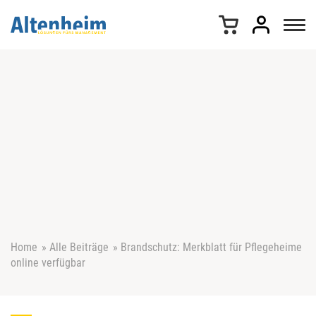
Z
u
m
I
n
h
a
l
t
s
p
r
i
n
g
e
Home
»
Alle Beiträge
»
Brandschutz: Merkblatt für Pflegeheime
n
online verfügbar