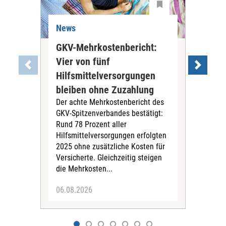
News
Ne
GKV-Mehrkostenbericht:
Pil
Vier von fünf
Imp
Hilfsmittelversorgungen
Ste
Die
bleiben ohne Zuzahlung
und 
Der achte Mehrkostenbericht des
Bra
GKV-Spitzenverbandes bestätigt:
zwei
Rund 78 Prozent aller
amb
Hilfsmittelversorgungen erfolgten
Pfl
2025 ohne zusätzliche Kosten für
Ehre
Versicherte. Gleichzeitig steigen
die Mehrkosten...
06.08.2026
06.