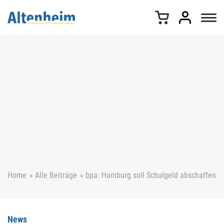
Z
u
m
I
n
h
a
l
t
s
p
r
i
n
g
e
Home
»
Alle Beiträge
»
bpa: Hamburg soll Schulgeld abschaffen
n
News