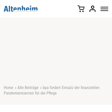
Z
u
m
I
n
h
a
l
t
s
p
r
i
n
g
e
Home
»
Alle Beiträge
»
bpa fordert Einsatz der finanziellen
n
Pandemiereserven für die Pflege