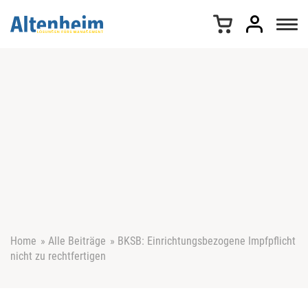
Z
u
m
I
n
h
a
l
t
s
p
r
i
n
g
e
Home
»
Alle Beiträge
»
BKSB: Einrichtungsbezogene Impfpflicht
n
nicht zu rechtfertigen