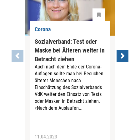
Corona
Cor
Sozialverband: Test oder
Ärz
Maske bei Älteren weiter in
Mas
Betracht ziehen
Ge
Auch nach dem Ende der Corona-
abs
Auflagen sollte man bei Besuchen
Der 
älterer Menschen nach
Bun
Einschätzung des Sozialverbands
Rein
VdK weiter den Einsatz von Tests
der 
oder Masken in Betracht ziehen.
Ges
«Nach dem Auslaufen...
Tra
Prax
11.04.2023
17.