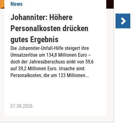
News
N
Johanniter: Höhere
Personalkosten drücken
gutes Ergebnis
Die Johanniter-Unfall-Hilfe steigert ihre
Umsatzerlöse um 134,8 Millionen Euro –
2
doch der Jahresüberschuss sinkt von 59,6
s
auf 39,2 Millionen Euro. Ursache sind
a
Personalkosten, die um 123 Millionen...
W
p
L
07.08.2026
0