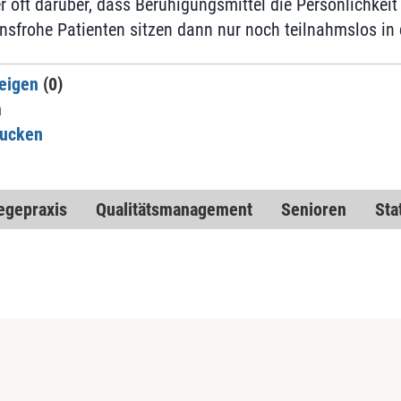
 oft darüber, dass Beruhigungsmittel die Persönlichke
ensfrohe Patienten sitzen dann nur noch teilnahmslos in 
eigen
(0)
n
rucken
egepraxis
Qualitätsmanagement
Senioren
Sta