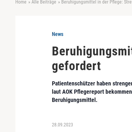
Home
»
Alle Beiträge
»
Beruhigungsmittel in der Pflege: Str
News
Beruhigungsmit
gefordert
Patientenschützer haben strenge
laut AOK Pflegereport bekommen 
Beruhigungsmittel.
28.09.2023