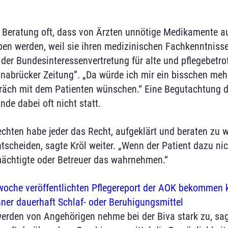
r Beratung oft, dass von Ärzten unnötige Medikamente au
eben werden, weil sie ihren medizinischen Fachkenntnisse
r der Bundesinteressenvertretung für alte und pflegebet
snabrücker Zeitung”. „Da würde ich mir ein bisschen mehr
räch mit dem Patienten wünschen.“ Eine Begutachtung d
de dabei oft nicht statt.
chten habe jeder das Recht, aufgeklärt und beraten zu 
tscheiden, sagte Kröl weiter. „Wenn der Patient dazu ni
mächtigte oder Betreuer das wahrnehmen.“
woche veröffentlichten Pflegereport der AOK bekommen 
er dauerhaft Schlaf- oder Beruhigungsmittel
werden von Angehörigen nehme bei der Biva stark zu, sag