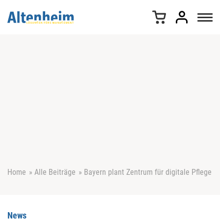
Z
u
m
I
n
h
a
l
t
s
p
r
i
n
g
e
Home
»
Alle Beiträge
»
Bayern plant Zentrum für digitale Pflege
n
News