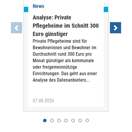
News
Ne
Analyse: Private
Pfl
Pflegeheime im Schnitt 300
Eig
Euro günstiger
Fin
Private Pflegeheime sind für
Der
Bewohnerinnen und Bewohner im
Ges
Durchschnitt rund 300 Euro pro
War
Monat günstiger als kommunale
part
oder freigemeinnützige
Wide
Einrichtungen. Das geht aus einer
und 
Analyse des Datenanbieters...
höh
eine
07.08.2026
07.