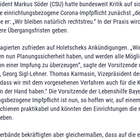
ident Markus Söder (CSU) hatte bundesweit Kritik auf sic
ue einrichtungsbezogene Corona-Impfpflicht zunächst „de
e er: „Wir bleiben natürlich rechtstreu.“ In der Praxis wir
ere Übergangsfristen geben.
agierten zufrieden auf Holetscheks Ankündigungen. „Wir 
en nun Planungssicherheit haben, und werden alle Mögli
von einer Impfung zu überzeugen“, sagte der Vorsitzende 
, Georg Sigl-Lehner. Thomas Karmasin, Vizepräsident de
, dass wir mit dem vorgesehenen Verfahren auch für di
n der Hand haben.“ Die Vorsitzende der Lebenshilfe Bay
ngsbezogene Impfpflicht ist nun, so hoffen wir, auf eine
chienen praktikabel und könnten den Einrichtungen die 
geben.
erbände bekräftigten aber gleichermaßen, dass auf die 