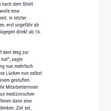
) nach dem Streit
wolle eine
t. In letzter
en, erst ungefähr ab
dagegen direkt ab 16.
uf dem Weg zur
 hat“, sagte
ung nun mehrfach
iese Lücken nun selbst
einem gestuften
le Mitarbeiterinnen
aus medizinischen
ffenen dann eine
enken. Ziel sei,