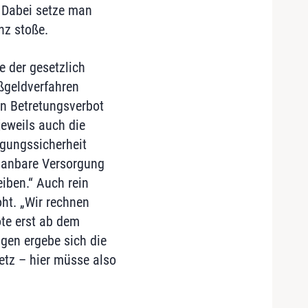
. Dabei setze man
nz stoße.
e der gesetzlich
ßgeldverfahren
in Betretungsverbot
jeweils auch die
rgungssicherheit
planbare Versorgung
iben.“ Auch rein
ht. „Wir rechnen
ote erst ab dem
gen ergebe sich die
etz – hier müsse also