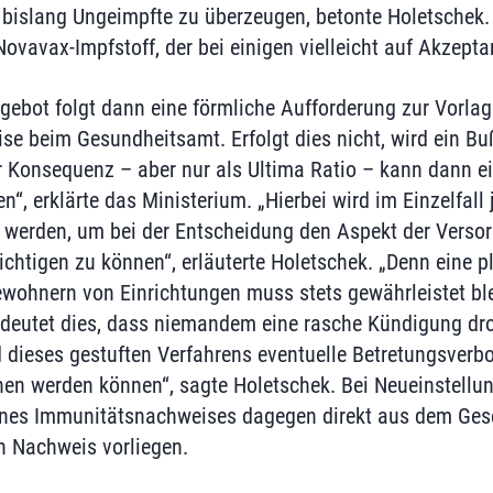
 bislang Ungeimpfte zu überzeugen, betonte Holetschek
ovavax-Impfstoff, der bei einigen vielleicht auf Akzepta
ebot folgt dann eine förmliche Aufforderung zur Vorlag
se beim Gesundheitsamt. Erfolgt dies nicht, wird ein Bu
ter Konsequenz – aber nur als Ultima Ratio – kann dann e
, erklärte das Ministerium. „Hierbei wird im Einzelfall 
 werden, um bei der Entscheidung den Aspekt der Verso
htigen zu können“, erläuterte Holetschek. „Denn eine 
wohnern von Einrichtungen muss stets gewährleistet ble
bedeutet dies, dass niemandem eine rasche Kündigung dro
 dieses gestuften Verfahrens eventuelle Betretungsverb
n werden können“, sagte Holetschek. Bei Neueinstellun
eines Immunitätsnachweises dagegen direkt aus dem Ges
in Nachweis vorliegen.