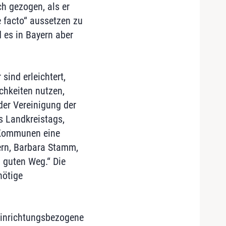
h gezogen, als er
 facto“ aussetzen zu
d es in Bayern aber
sind erleichtert,
chkeiten nutzen,
der Vereinigung der
s Landkreistags,
e Kommunen eine
ern, Barbara Stamm,
m guten Weg.“ Die
nötige
einrichtungsbezogene