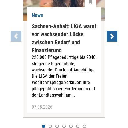
News
Ne
Sachsen-Anhalt: LIGA warnt
Bun
vor wachsender Lücke
Bov
zwischen Bedarf und
Ha
Bun
Finanzierung
Bov
220.000 Pflegebedürftige bis 2040,
Hau
steigende Eigenanteile,
krit
wachsender Druck auf Angehörige:
Länd
Die LIGA der Freien
Hint
Wohlfahrtspflege verknüpft ihre
das
pflegepolitischen Forderungen mit
der Landtagswahl am...
07.08.2026
07.