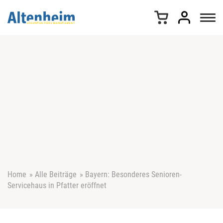
Z
u
m
I
n
h
a
l
t
s
p
r
i
n
g
e
Home
»
Alle Beiträge
»
Bayern: Besonderes Senioren-
n
Servicehaus in Pfatter eröffnet