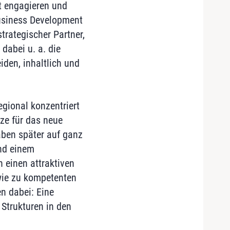
t engagieren und
 Business Development
rategischer Partner,
abei u. a. die
iden, inhaltlich und
gional konzentriert
tze für das neue
aben später auf ganz
nd einem
 einen attraktiven
wie zu kompetenten
n dabei: Eine
 Strukturen in den