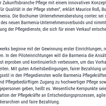
er Zukunftsbranche Pflege mit einem innovativen Konzep
für Qualität in der Pflege stehen“, erklärt Maurice Roß,
enia. Die Bochumer Unternehmensberatung contec sei st
u des neuen Barmenia-Unternehmensverbunds und nimmt d
g der Pflegedienste, die sich für einen Verkauf entsche
erks beginne mit der Gewinnung erster Einrichtungen, re
n. In den Piloteinrichtungen will die Barmenia die Ansä
t erproben und kontinuierlich verbessern, um das Vorh
iten. Mit guten Arbeitsbedingungen, fairer Bezahlung u
sstil in den Pflegediensten wolle Barmenia Pflegekräften
und Pflegebedürftigen Zugang zu hochwertiger Pflege so
gepersonen geben, heißt es. Wesentliche Kernpunkte seie
ation der Pflegekräfte an Entscheidungsprozessen, agile
Hierarchien und faire Bezahlung.