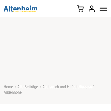
Z
u
m
I
n
h
a
l
t
s
p
r
i
n
g
e
Home
»
Alle Beiträge
»
Austausch und Hilfestellung auf
n
Augenhöhe