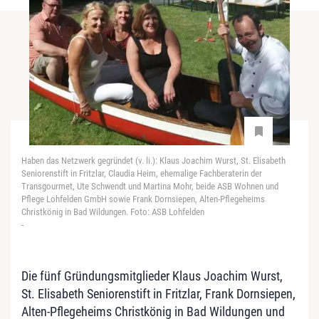
Haben das Netzwerk gegründet (v. li.): Klaus Joachim Wurst, St. Elisabeth
Seniorenstift in Fritzlar, Claudia Heim, ehemalige Fachberaterin der
Transgourmet, Ute Schwendt und Martina Mohr, beide ASB Wohnen und
Pflege Lohfelden GmbH sowie Frank Dornsiepen, Alten-Pflegeheims
Christkönig in Bad Wildungen. Foto: ASB Lohfelden
-
Die fünf Gründungsmitglieder Klaus Joachim Wurst,
St. Elisabeth Seniorenstift in Fritzlar, Frank Dornsiepen,
Alten-Pflegeheims Christkönig in Bad Wildungen und