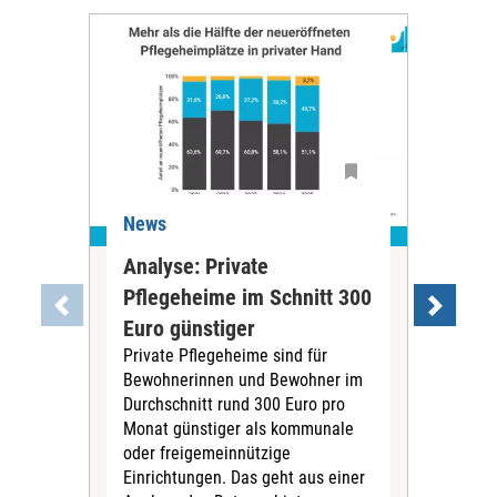
News
Ne
Analyse: Private
Pfl
Pflegeheime im Schnitt 300
Eig
Euro günstiger
Fin
Private Pflegeheime sind für
Der
Bewohnerinnen und Bewohner im
Ges
Durchschnitt rund 300 Euro pro
War
Monat günstiger als kommunale
part
oder freigemeinnützige
Wide
Einrichtungen. Das geht aus einer
und 